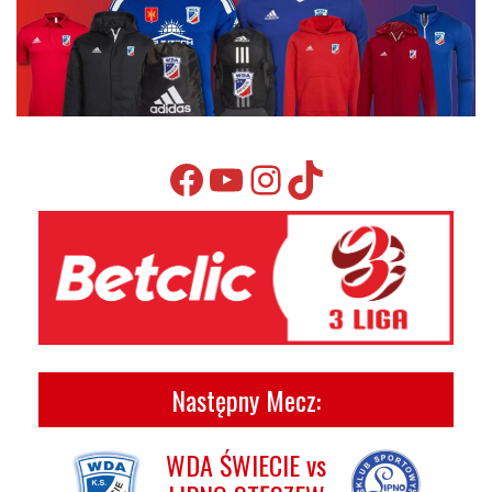
Facebook
YouTube
Instagram
TikTok
Następny Mecz:
WDA ŚWIECIE vs