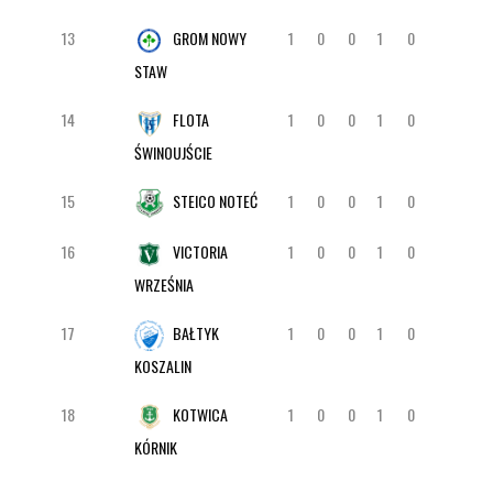
13
GROM NOWY
1
0
0
1
0
STAW
14
FLOTA
1
0
0
1
0
ŚWINOUJŚCIE
15
STEICO NOTEĆ
1
0
0
1
0
16
VICTORIA
1
0
0
1
0
WRZEŚNIA
17
BAŁTYK
1
0
0
1
0
KOSZALIN
18
KOTWICA
1
0
0
1
0
KÓRNIK