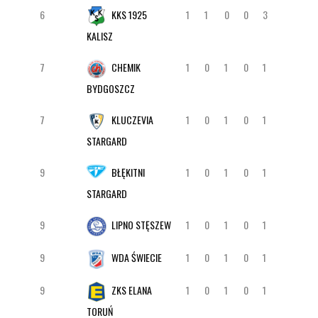
6
KKS 1925
1
1
0
0
3
KALISZ
7
CHEMIK
1
0
1
0
1
BYDGOSZCZ
7
KLUCZEVIA
1
0
1
0
1
STARGARD
9
BŁĘKITNI
1
0
1
0
1
STARGARD
9
LIPNO STĘSZEW
1
0
1
0
1
9
WDA ŚWIECIE
1
0
1
0
1
9
ZKS ELANA
1
0
1
0
1
TORUŃ