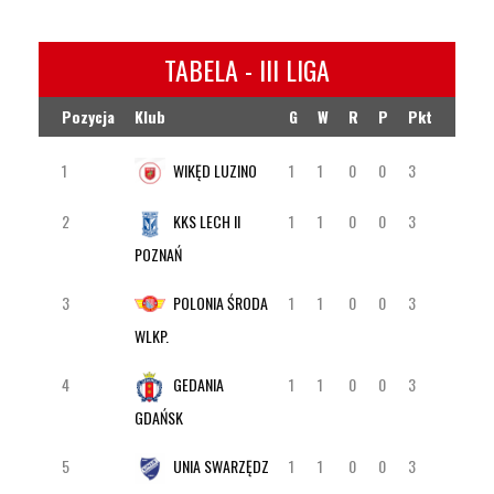
TABELA - III LIGA
Pozycja
Klub
G
W
R
P
Pkt
1
WIKĘD LUZINO
1
1
0
0
3
2
KKS LECH II
1
1
0
0
3
POZNAŃ
3
POLONIA ŚRODA
1
1
0
0
3
WLKP.
4
GEDANIA
1
1
0
0
3
GDAŃSK
5
UNIA SWARZĘDZ
1
1
0
0
3