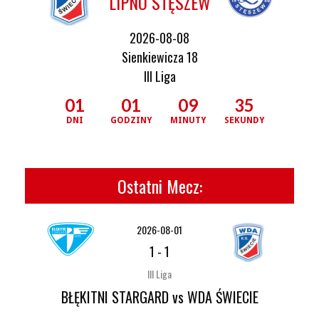
LIPNO STĘSZEW
2026-08-08
Sienkiewicza 18
III Liga
01
01
09
35
DNI
GODZINY
MINUTY
SEKUNDY
Ostatni Mecz:
2026-08-01
1
-
1
III Liga
BŁĘKITNI STARGARD vs WDA ŚWIECIE